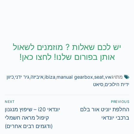
יש לכם שאלות ? מוזמנים לשאול
אותן בפורום שלנו! לחצו כאן!
מתויג
vw
,
seat
,
manual gearbox
,
ibiza
,
איביזה
,
גיר ידני
,
כיוון
ידית הילוכים
,
סיאט
ניווט
NEXT
PREVIOUS
Next
Previous
החלפת יוניט אור בלם
יונדאי i20 – שיפוץ מנגנון
post:
post:
ברכבי יונדאי
קיפול מראה חשמלי
(ודגמים רבים אחרים)