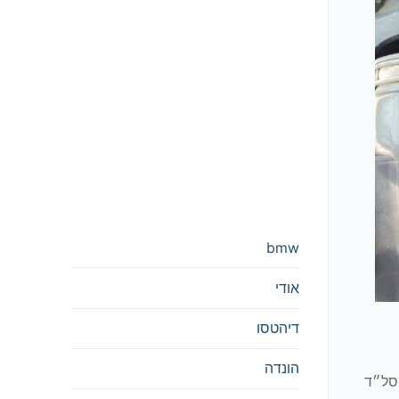
bmw
אודי
דיהטסו
הונדה
הסל״ד