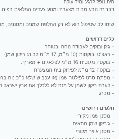
היה נופל לרגע ומיד עולה.
דבר זה נובע מבית מצערת ומנוע צעדים המלאים בפיח. ב
שימו לב שטיפול הוא לא רק החלפת שמנים ומסננים, מו
כלים דרושים
– ג'ק ובוקים לעבודה נוחה ובטוחה
– ראצ'ט ובוקסות (10 מ״מ, 17 מ״מ לבורג ריקון שמן)
– בוקסה מגנטית 16 מ״מ לפלאגים + מאריך.
– בוקסה 12 מ״מ לפירוק בית המצערת
– מפתח סרט לפילטר שמן (או עכביש שלא כ״כ נוח ברכ
– קערת ריקון לשמן על מנת לא ללכלך את ארץ ישראל ה
– מברג
חלפים דרושים
– מסנן שמן מקורי
– ג'ריקן שמן מתאים
– מסנן אוויר מקורי
– ספריי קרבורטור לניקוי המצערת ומנוע הצעדים