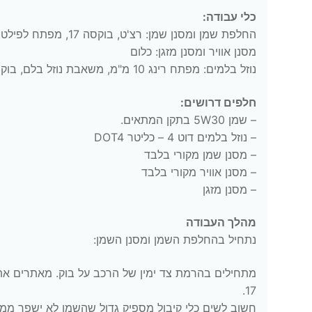
כלי עבודה:
החלפת שמן ומסנן שמן: רצ'ט, בוקסה 17, מפתח לפילטר שמן, כלי קיבול לשמן הישן, משפך
מסנן אוויר ומסנן מזגן: כלום
נוזל בלמים: מפתח רינג 10 מ"מ, משאבת נוזל בלם, בוקסה 21 לפתיחת הגלגלים האחוריים
חלפים דרושים:
– שמן 5W30 בתקן המתאים.
– נוזל בלמים דוט 4 – כליטר DOT4
– מסנן שמן מקורי בלבד
– מסנן אוויר מקורי בלבד
– מסנן מזגן
מהלך העבודה
נתחיל בהחלפת השמן ומסנן השמן:
מתחילים בהרמת צד ימין של הרכב על בוק. מאתרים את 
17.
חשוב לשים כלי קיבול מספיק גדול שהשמן לא ישפך ממנ