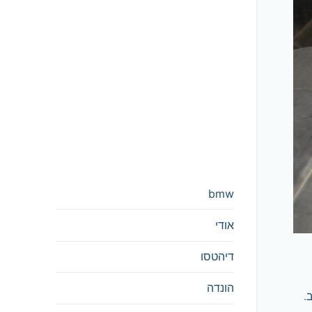
bmw
אודי
דיהטסו
הונדה
ב
.