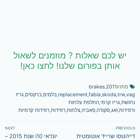
יש לכם שאלות ? מוזמנים לשאול
אותן בפורום שלנו! לחצו כאן!
מתויג
2011
,
brakes
vag
,
trw
,
skoda
,
fabia
,
replacement
,
בלמים
,
ברקסים
,
גריז
נחושת
,
גריז קרמי
,
החלפת צלחות
ורפידות
,
ואג
,
סקודה
,
פאביה
,
צלחות
,
רפידות
,
רפידות קדמיות
ניווט
NEXT
PREVIOUS
Next
Previous
דייהטסו שרייד אוטומטית
יונדאי i10 שנת 2015 –