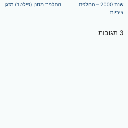
post:
post:
שנת 2000 – החלפת
החלפת מסנן (פילטר) מזגן
ציריות
3 תגובות