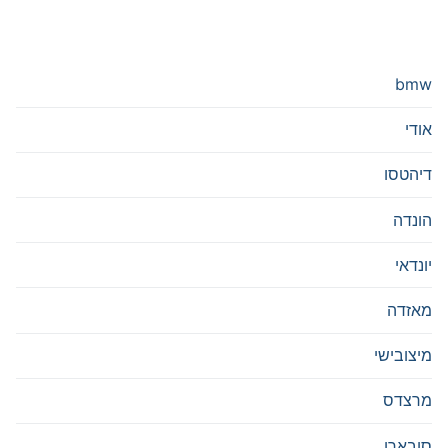
bmw
אודי
דיהטסו
הונדה
יונדאי
מאזדה
מיצובישי
מרצדס
סובארו