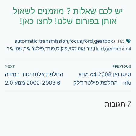
יש לכם שאלות ? מוזמנים לשאול
אותן בפורום שלנו! לחצו כאן!
מתויג
gearbox
,
ford
,
focus
,
automatic transmission
gearbox oil
,
fluid
,
גיר אוטומטי
,
פוקוס
,
פורד
,
פילטר גיר
,
שמן גיר
ניווט
NEXT
PREVIOUS
Next
Previous
סיטרואן c4 2008 מנוע
החלפת אלטרנטור במזדה
post:
post:
nfu – החלפת פילטר דלק
6 2002-2008 מנוע 2.0
7 תגובות