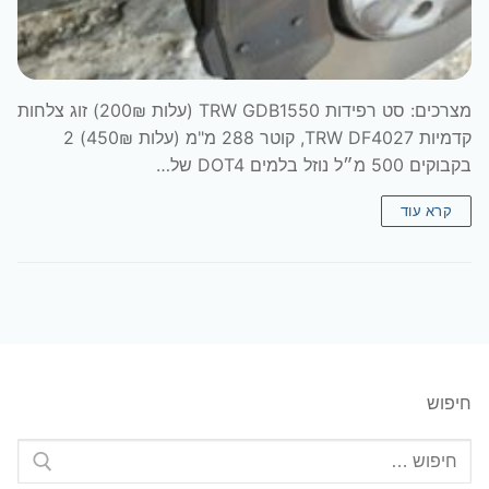
מצרכים: סט רפידות TRW GDB1550 (עלות 200₪) זוג צלחות
קדמיות TRW DF4027, קוטר 288 מ"מ (עלות 450₪) 2
בקבוקים 500 מ״ל נוזל בלמים DOT4 של…
קרא עוד
חיפוש
חפש: