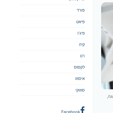
פורד
פיאט
פיג'ו
קיה
רנו
לקסוס
איסוזו
סוזוקי
גה,
Facebook