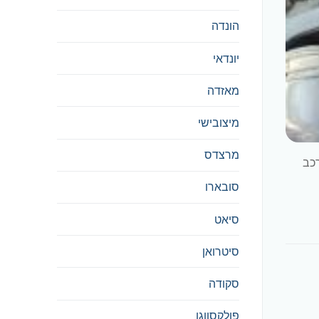
הונדה
יונדאי
מאזדה
מיצובישי
מרצדס
G מזה זמן מה שהרכב
סובארו
סיאט
סיטרואן
סקודה
פולקסווגן