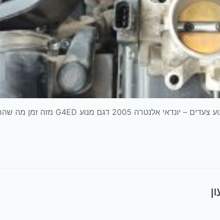
טיפול תקופתי + החלפת מצתים + ניקוי בית מצערת ומנוע צעדים – יונדאי אלנטרה 2005 דגם מנוע 4ED