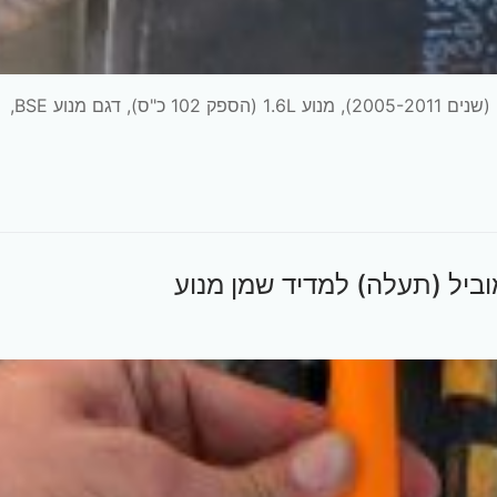
החלפת רפידות בלמים אחוריות בפולקסואגן ג'טה דור 5 (שנים 2005-2011), מנוע 1.6L (הספק 102 כ"ס), דגם מנוע BSE,