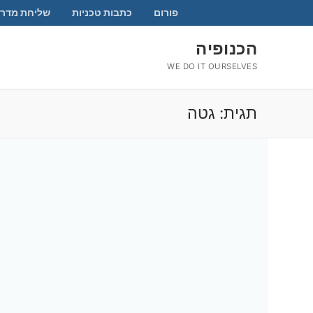
לג
פורום
כתבות טכניות
שליחת מדרי
תוכן
הכנופיה
WE DO IT OURSELVES
תגית:
גטה