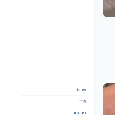
bmw
אודי
דיהטסו