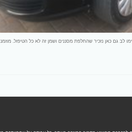
10 כ"ס), דגם מנוע BSE, אוטומט. שימו לב גם כאן נזכיר שהחלפת מסננים ושמן זה לא כל הטיפול. מוזמנ