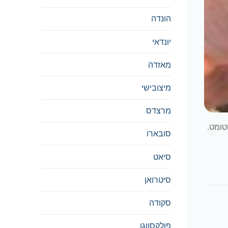
הונדה
יונדאי
מאזדה
מיצובישי
מרצדס
ע בפולקסואגן ג'טה 2011 1.6 מנוע 1.6L (הספק 102 כ"ס), דגם מנוע BSE, אוטומט.
סובארו
סיאט
סיטרואן
סקודה
פולקסווגן