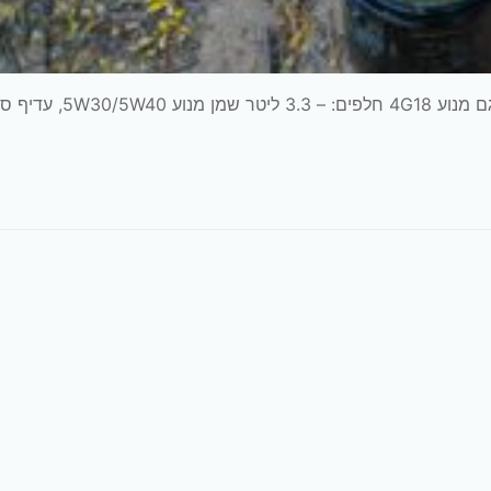
מדריך טיפול שוטף למיצובישי לנסר (קלאסיק) 2006, דגם מנוע 4G18 חלפים: –