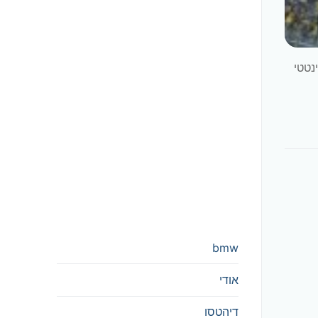
 3.3 ליטר שמן מנוע 5W30/5W40, עדיף סינטטי
bmw
אודי
דיהטסו