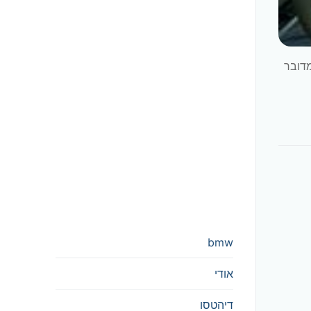
מדובר
bmw
אודי
דיהטסו