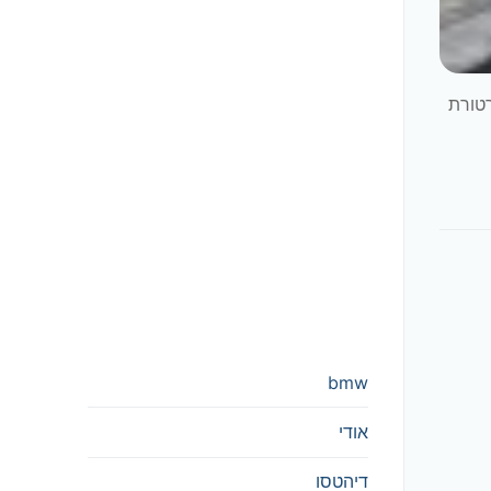
רטורת
bmw
אודי
דיהטסו