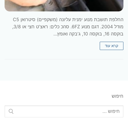
החלפת תושבת מנוע ימנית עליונה (משקפיים) סיטרואן C5
מודל 2004. דגם מנוע 6FZ. סהכ כלים: ראצ'ט חצי או 3/8,
בוקסה 16, בוקסה 10, ג'בקה ואומץ…
קרא עוד
חיפוש
חפש: