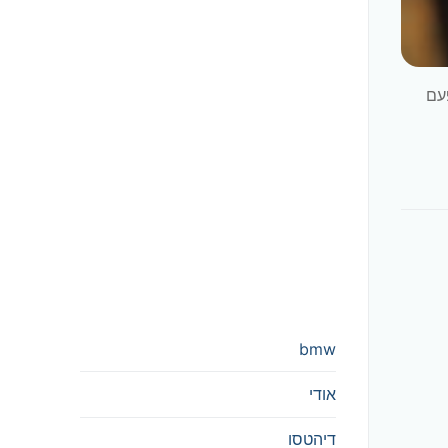
ב מדי פעם
bmw
אודי
דיהטסו