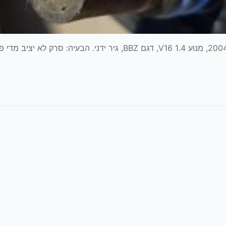
ניקוי חיישן MAP לסקודה פאביה הרכב: סקודה פאביה, 2004, מנוע 1.4 V16, דגם BBZ, גיר ידני. הבעיה: סרק לא יצי