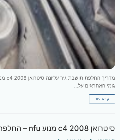
גומי האחראים על…
קרא עוד
סיטרואן c4 2008 מנוע nfu – החלפת פילטר דלק