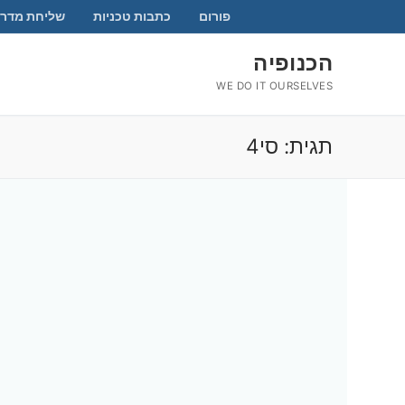
לג
פורום
כתבות טכניות
שליחת מדרי
תוכן
הכנופיה
WE DO IT OURSELVES
תגית:
סי4