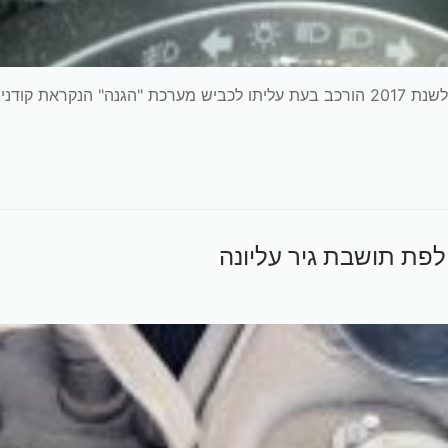
מבוא: בכל רכב במדינת ישראל משנת 2000 לערך ועד לשנת 2017 הורכב בעת עליתו לכביש מערכת "הגנה" הנקראת 