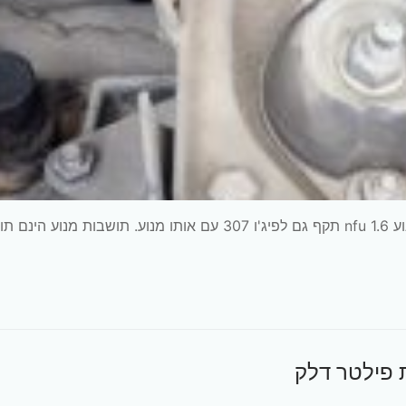
מדריך החלפת תושבת גיר עליונה סיטרואן 2008 c4 מנוע nfu 1.6 תקף גם לפיג'ו 307 עם אותו מנוע. תושבות מנוע 