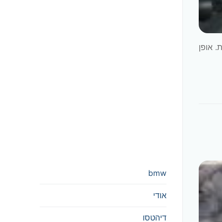
קודנית. אופן
bmw
אודי
דיהטסו