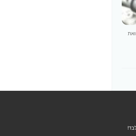
ואת
בד!