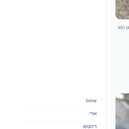
ן הוא
bmw
אודי
דיהטסו