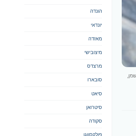
הונדה
יונדאי
מאזדה
מיצובישי
מרצדס
 השמן,
סובארו
סיאט
סיטרואן
סקודה
פולקסווגן