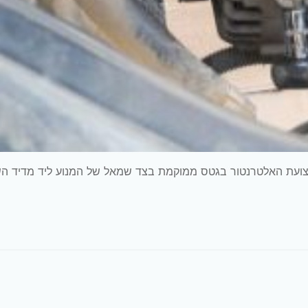
: יונדאי גטס 2006 ידנית מנוע 1341 דגם G4EA רצועת האלטרנטור בגטס ממוקמת בצד שמאל של המנוע ליד מדיד