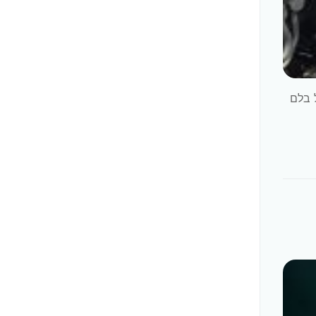
נג 10 לפיטמת ניקוז נוזל בלם