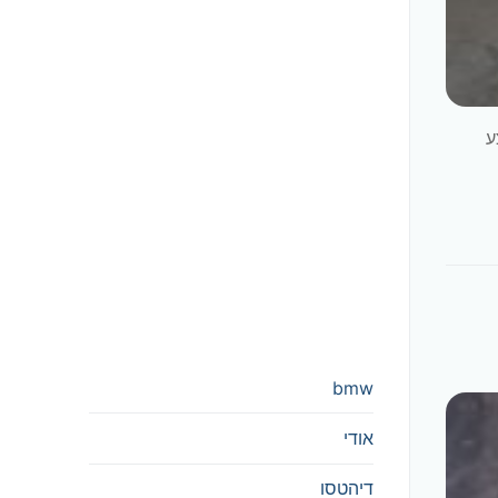
צע
bmw
אודי
דיהטסו