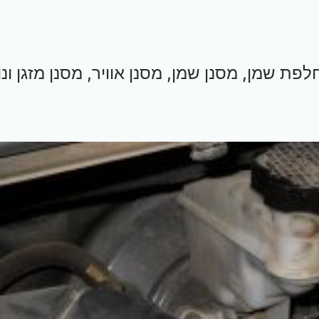
i דור שני (2012-2017) – החלפת שמן, מסנן שמן, מסנן אוויר, מסנן מזגן ונ