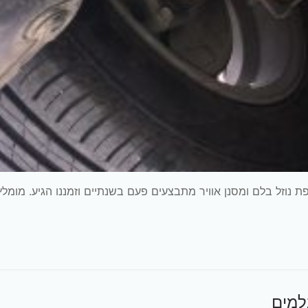
דאי i10 שנת 2014 נפח 1.25 דגם G4LA החלפת נוזל בלם ומסנן אוויר מתבצעים פעם בשנתיים וזמננו הגיע. מומל