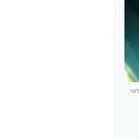
20 מנוע 1.25L (נפח 1242 סמ"ק) ידני (דגם מנוע K12B, הספק 95 כ"ס) מצרכים: 1-2 בקבוקים 0.5 ליטר