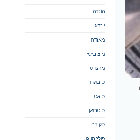
הונדה
יונדאי
מאזדה
מיצובישי
מרצדס
סובארו
ץ
סיאט
סיטרואן
סקודה
פולקסווגן