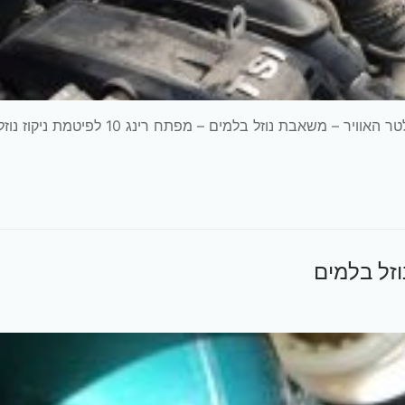
כלים דרושים – ראצ'ט עם מאריך ובוקסה T20 לבית פילטר האוויר – משאבת נוזל בלמים – מפתח רי