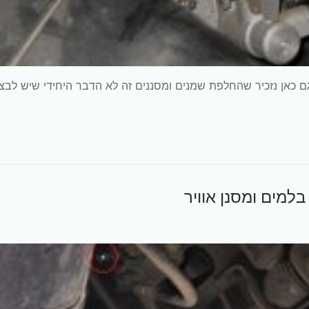
י i30 2014 אוטומט 1.6 מנוע G4FD כמובן גם כאן נזכיר שהחלפת שמנים ומסננים זה לא הדבר היחידי שיש לב