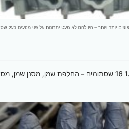
יזים עליון לנפוצים יותר ויותר – היו להם לא מעט יתרונות על פני מנועים בעל ש
פיאט פונטו ספייס שנת 2004 מנוע 1.2 16 שסתומים – החלפת שמן, מסנן שמן, מס