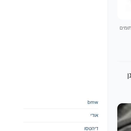
סתומים
נן
bmw
אודי
דיהטסו