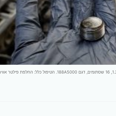
מדובר על טיפול בפיאט פונטו ספייס שנת 2004, מנוע 1.2, 16 שסתומים, דגם 188A5000. הטיפול כלל: החלפת פילטר אוו