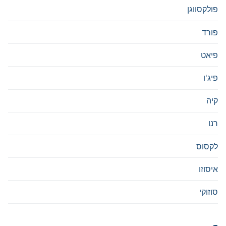
פולקסווגן
פורד
פיאט
פיג'ו
קיה
רנו
לקסוס
איסוזו
סוזוקי