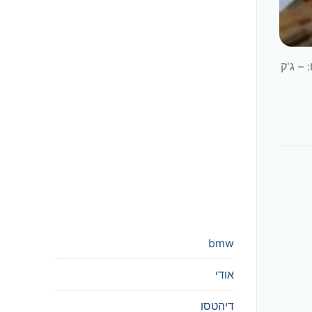
קט 51794982 / SY351 כלים דרושים: – ג'ק
bmw
אודי
דיהטסו