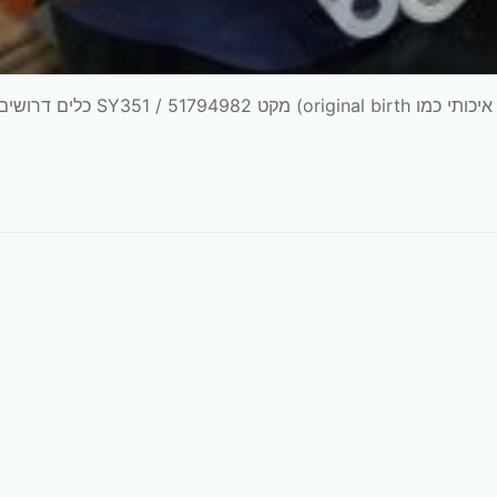
חלפים דרושים תושבת מנוע שמאלית מקורית (או חליפי איכותי כמו original birth) מ