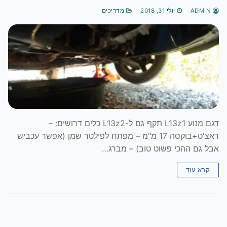
ADMIN
יולי 31, 2018
מדריכים
דגם מנוע L13z1 תקף גם ל-L13z2 כלים דרושים: –
ראצ'ט+בוקסה 17 מ"מ – מפתח לפילטר שמן (אפשר עכביש
אבל גם ההכי פשוט טוב) – מברג…
קרא עוד