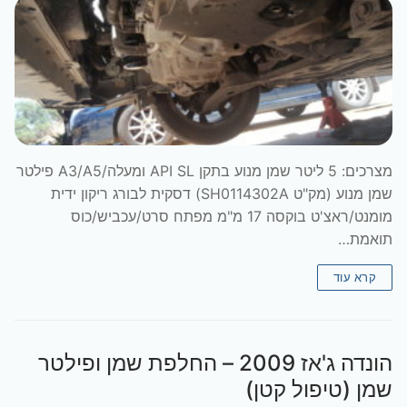
מצרכים: 5 ליטר שמן מנוע בתקן API SL ומעלה/A3/A5 פילטר
שמן מנוע (מק"ט SH0114302A) דסקית לבורג ריקון ידית
מומנט/ראצ'ט בוקסה 17 מ"מ מפתח סרט/עכביש/כוס
תואמת…
קרא עוד
הונדה ג'אז 2009 – החלפת שמן ופילטר
שמן (טיפול קטן)