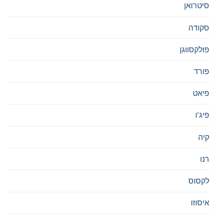
סיטרואן
סקודה
פולקסווגן
פורד
פיאט
פיג'ו
קיה
רנו
לקסוס
איסוזו