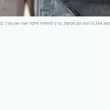
הרכב: סובארו B3 שנת 2009 אוטומט מנוע 1500 דגם מנוע EL154 הגיע זמן הטיפול, צריך להחליף פילטר אוויר ואין צורך 