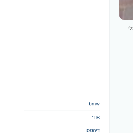
בכלי
bmw
אודי
דיהטסו