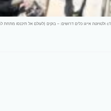
חשוב לציין שהמדריך הוא אחד לאחד מתאים לסיטרואן c1 ולטויוטה אייגו כלים דרושים: – בוקים (לעולם אל תיכנסו מתחת