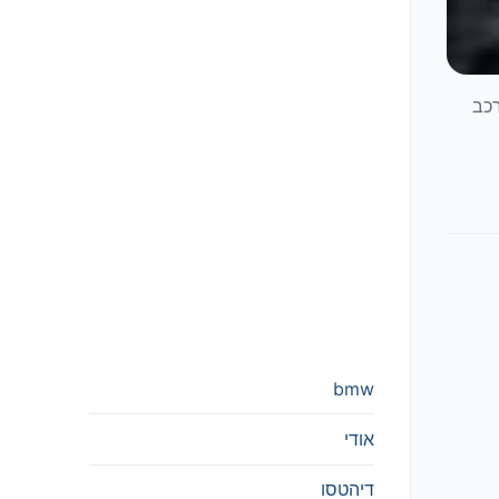
 לרכב
bmw
אודי
דיהטסו