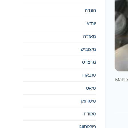
הונדה
יונדאי
מאזדה
מיצובישי
מרצדס
סובארו
המדריך הבא רלוונטי עבור כל דייהטסו סיריון בין השנים 2006-2011. החלק שאני השתמשתי בו הינו פילטר אוויר של חברת Mahle
סיאט
סיטרואן
סקודה
פולקסווגן