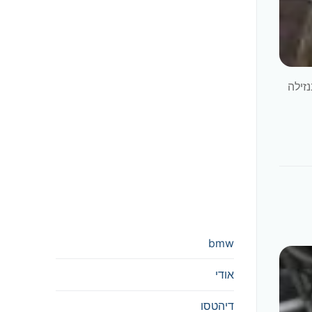
י בנזילה
bmw
אודי
דיהטסו