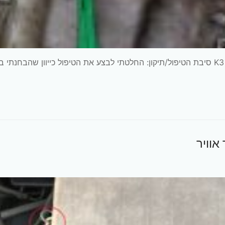
הרכב: דייהטסו סיריון אוטומטית, שנת 2008. דגם מנוע: K3 סיבת הטיפול/תיקון: החלטתי לבצע את הטיפול כייוון שהבחנת