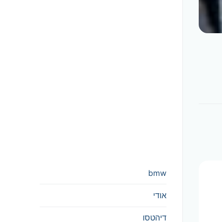
bmw
אודי
דיהטסו