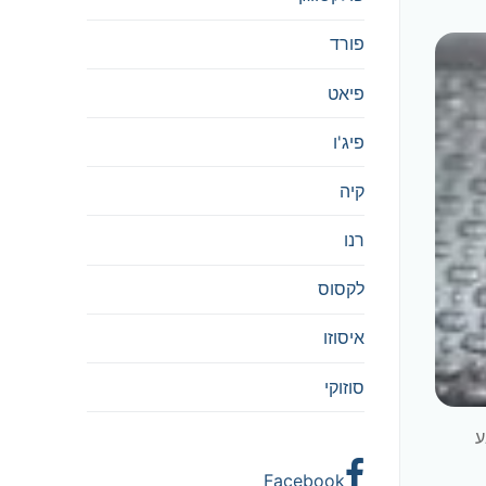
פורד
פיאט
פיג'ו
קיה
רנו
לקסוס
איסוזו
סוזוקי
ע
Facebook