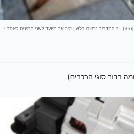
רכב: קיה דגם: פורטה שנה: 2012 מנוע 1.6 ,אוטומט בנזין(95) . * המדריך נרשם בלשון זכר אך מיועד לשני המינים כאחד !
ה ברוב סוגי הרכבים)