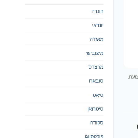
הונדה
יונדאי
מאזדה
מיצובישי
מרצדס
ועה.
סובארו
סיאט
סיטרואן
סקודה
פולקסווגן