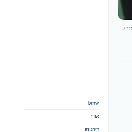
רה אכזרית.
bmw
אודי
דיהטסו