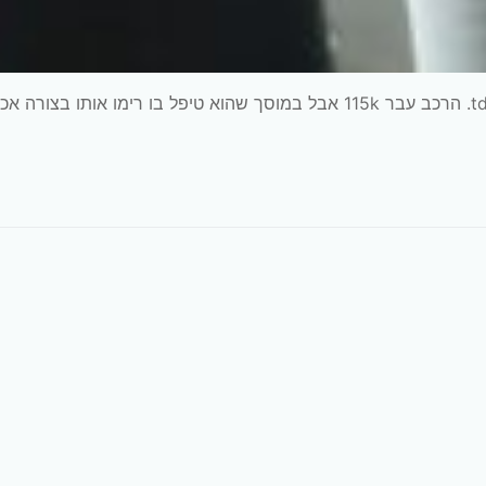
הקדמה קצרה, חבר קנה טולדו 2006 מנוע 2.0 tdi dsg 6. הרכב עבר 115k אבל במוסך שהוא טיפל בו רימו אותו בצו