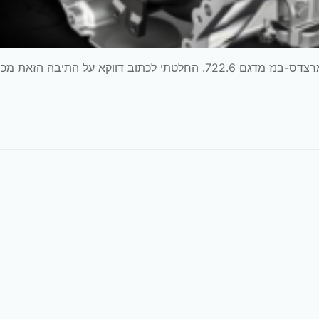
במאמר זה אפרט ואסביר על תיבת הילוכים של חברת מרצדס-בנז מדגם 722.6. החלטתי לכתוב דווקא על התיבה הז