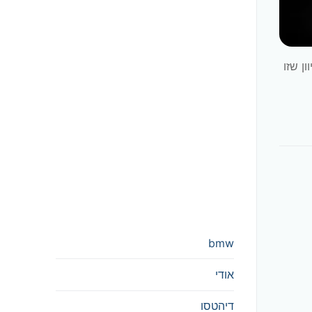
את מכיוון שזו
bmw
אודי
דיהטסו