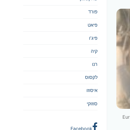
פורד
פיאט
פיג'ו
קיה
רנו
לקסוס
איסוזו
סוזוקי
ר שמן מנוע Eurol PLX 5-30
Facebook