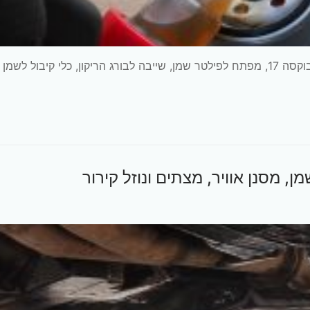
הרכב: קיה פיקנטו 2011 ידנית מנוע G3LA כלים: רצ'ט, בוקסה 17, מפתח לפילטר שמן, שייבה לבורג הריקון, כלי קיבול לשמן