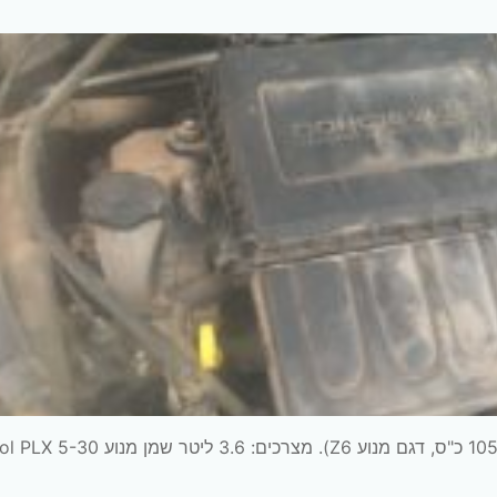
טיפול למאזדה 3 שנת 2008, אוטומט, מנוע 1.6 (הספק 105 כ"ס, דגם מנוע Z6). מצרכים: 3.6 ליט