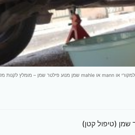
חלפים דרושים פלאגים (מצתים) פילטר אוויר – עדיפות למקורי או mann או mahle שמן מנוע פילטר שמן – מומלץ לקנ