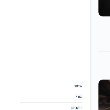
bmw
אודי
דיהטסו