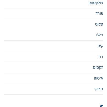
פולקסווגן
פורד
פיאט
פיג'ו
קיה
רנו
לקסוס
איסוזו
סוזוקי