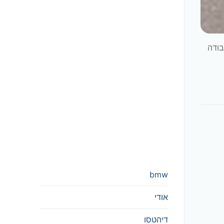
בודה
bmw
אודי
דיהטסו