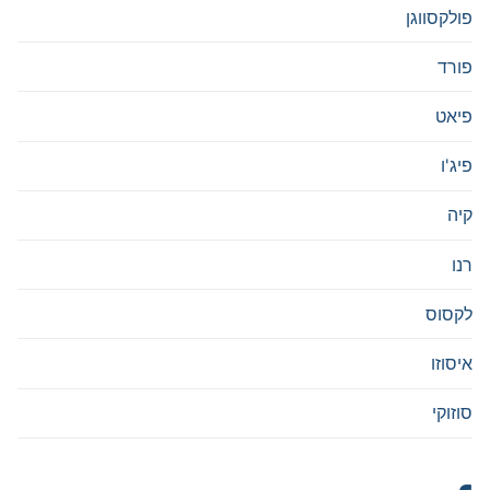
פולקסווגן
פורד
פיאט
פיג'ו
קיה
רנו
לקסוס
איסוזו
סוזוקי