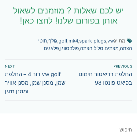
יש לכם שאלות ? מוזמנים לשאול
אותן בפורום שלנו! לחצו כאן!
מתויג
vw
,
spark plugs
,
mk4
,
golf
,
גולף
,
חוטי
הצתה
,
מצתים
,
סליל הצתה
,
פולקסווגן
,
פלאגים
ניווט
NEXT
PREVIOUS
Next
Previous
החלפת רדיאטור חימום
vw golf דור 4 – החלפת
post:
post:
בפיאט פונטו 98
שמן, מסנן שמן, מסנן אוויר
ומסנן מזגן
חיפוש