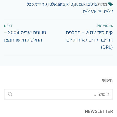
מתויג
2012
,
suzuki
,
k10
,
alto
,
אלטו
,
גיר ידני
,
כבל
קלאץ
,
סוזוקי
,
קלאץ
ניווט
NEXT
PREVIOUS
Next
Previous
קיה סיד 2012 – החלפת
טויוטה יאריס 2004 –
post:
post:
דרייבר לדים לאורות יום
החלפת חיישן חמצן
(DRL)
חיפוש
חפש:
NEWSLETTER