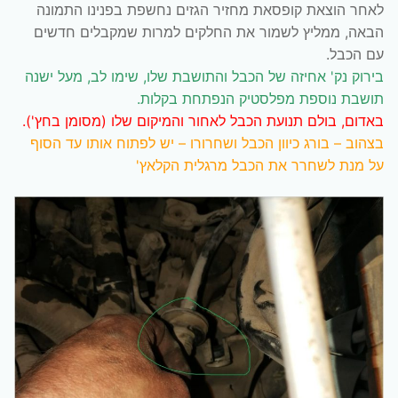
לאחר הוצאת קופסאת מחזיר הגזים נחשפת בפנינו התמונה
הבאה, ממליץ לשמור את החלקים למרות שמקבלים חדשים
עם הכבל.
בירוק נק' אחיזה של הכבל והתושבת שלו, שימו לב, מעל ישנה
תושבת נוספת מפלסטיק הנפתחת בקלות.
באדום, בולם תנועת הכבל לאחור והמיקום שלו (מסומן בחץ').
בצהוב – בורג כיוון הכבל ושחרורו – יש לפתוח אותו עד הסוף
על מנת לשחרר את הכבל מרגלית הקלאץ'