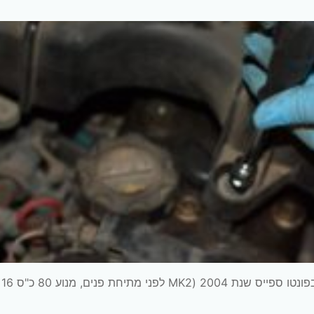
החלפת פלאגים וחוטי הצתה – פונטו ספייס 16V. רכב: בפונטו ספייס שנת 2004 (MK2 לפני מתיחת פנים, מנוע 80 כ"ס 16