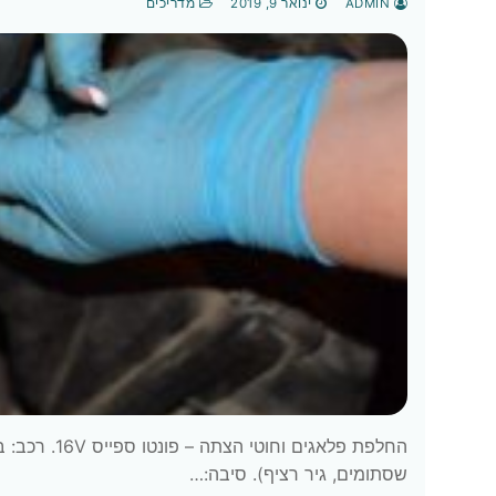
ADMIN
ינואר 9, 2019
מדריכים
שסתומים, גיר רציף). סיבה:…