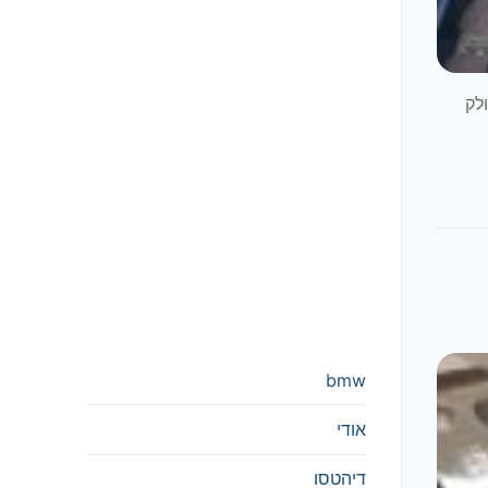
לק
bmw
אודי
דיהטסו