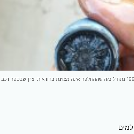
החלפת נוזל גיר ידני פיאט קובו 2014 דגם מנוע 199A9000‎ נתחיל בזה שההחלפה אינה מצוינת בהוראות יצרן שבספר ר