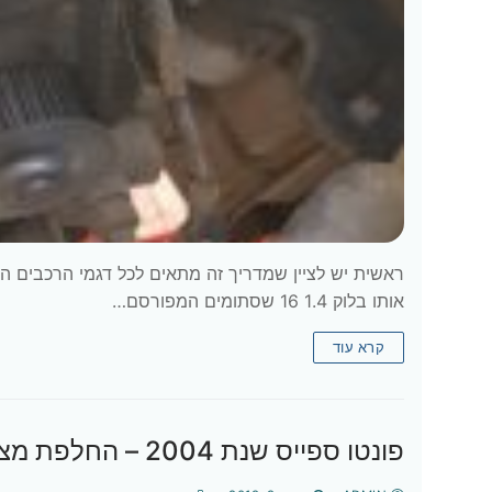
אותו בלוק 1.4 16 שסתומים המפורסם…
קרא עוד
פונטו ספייס שנת 2004 – החלפת מצתים (פלאגים) וחוטי הצתה