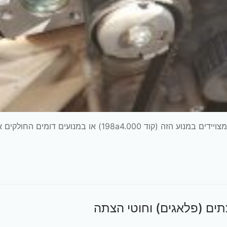
ראשית יש לציין שמדריך זה מתאים לכל דגמי הרכבים המצויידים במנוע הזה (קוד 198a4.000) או במנועים דומים הח