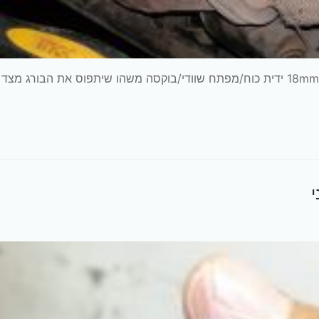
הכלים שנצטרך לעבודה חובה : בוקסות בגדלים 18mm 19mm ידית כוח/מפתח שוודי/בוקסה משהו שיתפוס את הבורג 