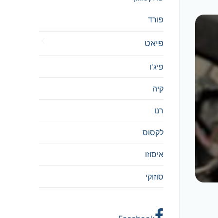
פורד
פיאט
פיג'ו
קיה
רנו
לקסוס
איסוזו
סוזוקי