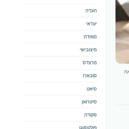
הונדה
יונדאי
מאזדה
מיצובישי
מרצדס
ולקים את
סובארו
סיאט
סיטרואן
סקודה
פולקסווגן