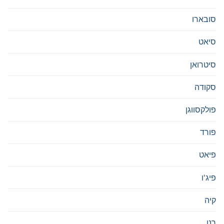
סובארו
סיאט
סיטרואן
סקודה
פולקסווגן
פורד
פיאט
פיג'ו
קיה
רנו