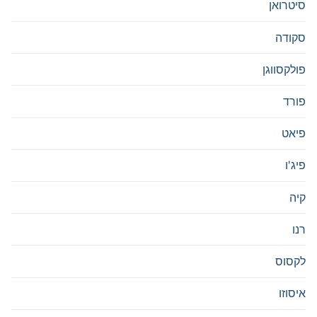
סיטרואן
סקודה
פולקסווגן
פורד
פיאט
פיג'ו
קיה
רנו
לקסוס
איסוזו