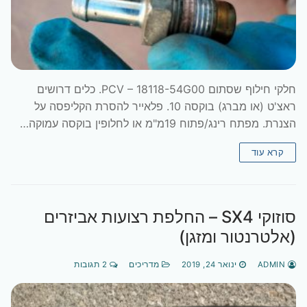
חלקי חילוף שסתום PCV – 18118-54G00. כלים דרושים
ראצ'ט (או מברג) בוקסה 10. פלאייר להסרת הקליפסה על
הצנרת. מפתח רינג/פתוח 19מ"מ או לחלופין בוקסה עמוקה…
קרא עוד
סוזוקי SX4 – החלפת רצועות אביזרים
(אלטרנטור ומזגן)
ADMIN
ינואר 24, 2019
מדריכים
2 תגובות