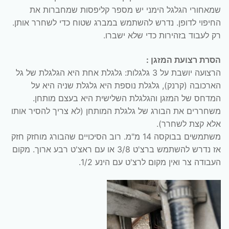
שמאחורי הגלגל הימני יש מספר קליפסות שמחברות את
החיפוי לדופן. נדרש להשתמש במברג שטוח כדי לשחרר אותן.
רק לעבוד בזהירות כדי שלא ישברו.
הסרת רצועת המזגן :
הרצועה יושבת על 3 גלגלות: גלגלת אחת היא הגלגלת של גל
הארכובה (קרנק), גלגלת נוספת היא גלגלת שניה היא על
המדחס של המזגן והגלגלת השלישית היא בעצם מותחן.
משחררים את הבורג של גלגלת המותחן (לא צריך להסיר אותו
אלא קצת לשחרר).
משתמשים בבוקסה 14 מ"מ. רוב הסיכויים שהבורג מוחזק חזק
אז נדרש להשתמש ברצ'ט 3/8 או עם ראצ'ט רבע ארוך. מקום
העבודה צר ואין מקום לרצ'ט עם הינע 1/2.