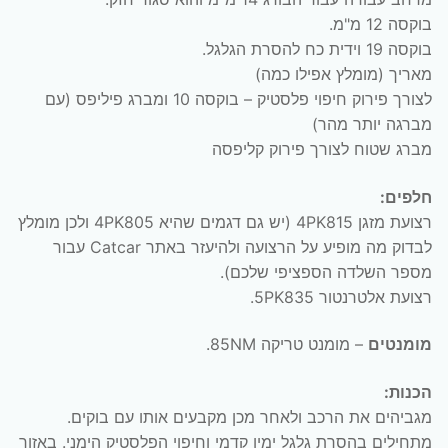
בוקסה 12 מ"מ.
בוקסה 19 וידית כח להסרת הגלגל.
מאריך (מומלץ אפילו כמה)
לצורך פירוק חיפוי פלסטיק – בוקסה 10 ומברג פיליפס (עם
מברגה יותר מהר)
מברג שטוח לצורך פירוק קליפסה
חלפים:
רצועת מזגן 4PK815 (יש גם דגמים שהיא 4PK805 ולכן מומלץ
לבדוק מה מופיע על הרצועה ולהיעזר באתר Catcar עבור
מספר השלדה הספציפי שלכם).
רצועת אלטרנטור 5PK835.
מומנטים
– מומנט טריקה 85NM.
הכנות:
מגביהים את הרכב ולאחר מכן מקבעים אותו עם בוקים.
מתחילים בהסרת גלגל ימין קדמי וחיפוי הפלסטיק הימני. באזור