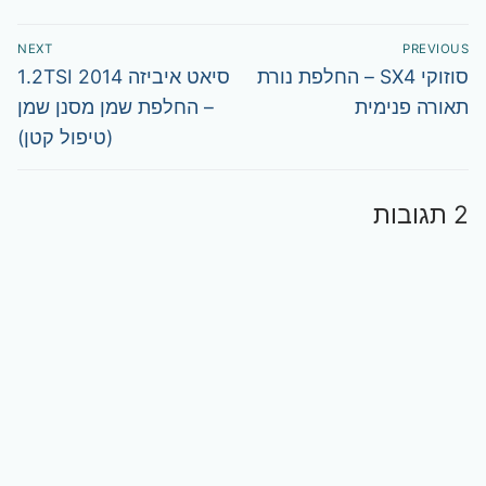
ניווט
NEXT
PREVIOUS
Next
Previous
סוזוקי SX4 – החלפת נורת
סיאט איביזה 2014 1.2TSI
post:
post:
תאורה פנימית
– החלפת שמן מסנן שמן
(טיפול קטן)
2 תגובות