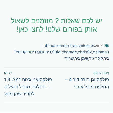
יש לכם שאלות ? מוזמנים לשאול
אותן בפורום שלנו! לחצו כאן!
מתויג
automatic transmission
,
atf
daihatsu
,
chrisfix
,
charade
,
fluid
,
דיהטסו
,
כריספיקס
,
נוזל
גיר
,
קולר גיר
,
שמן גיר
,
שרייד
ניווט
NEXT
PREVIOUS
Next
Previous
פולקסווגן בורה דור 4 –
פולקסואגן ג'טה 2011 1.6‎
post:
post:
החלפת מיכל עיבוי
– החלפת מוביל (תעלה)
למדיד שמן מנוע