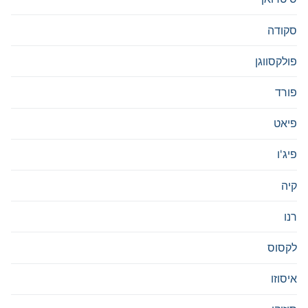
סקודה
פולקסווגן
פורד
פיאט
פיג'ו
קיה
רנו
לקסוס
איסוזו