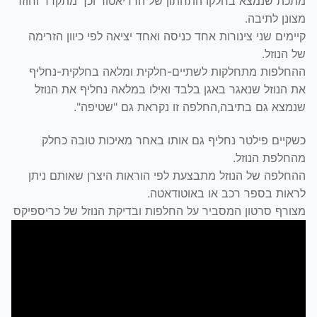
מתכת שנמצא בחלקו התחתון של הרדיאטור וכך מתקרר וחוזר
מצונן לתיבה.
קיימים שני צינורות אחד כניסה ואחד יציאה לפי כיוון הזרימה
של הנוזל.
ההחלפות מתחלקות לשתיים-חלקית ומלאה בחלקית-נחליף
את הנוזל שנאגר באגן בלבד ואילו במלאה נחליף את הנוזל
שנמצא גם בתיבה,החלפה זו נקראת גם "שטיפה".
כשקיים פילטר נחליף גם אותו באחר מאיכות טובה כחלק
מהחלפת הנוזל.
ההחלפה של הנוזל מתבצעת לפי הוראות היצרן שאותם ניתן
לראות בספר רכב או באוטודאטה.
מצורף סרטון המסביר על החלפות ובדיקת הנוזל של כריספיקס